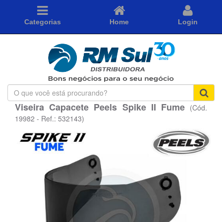
Categorias
Home
Login
O
que
Viseira Capacete Peels Spike II Fume
(Cód.
você
está
19982 - Ref.: 532143)
procurando?