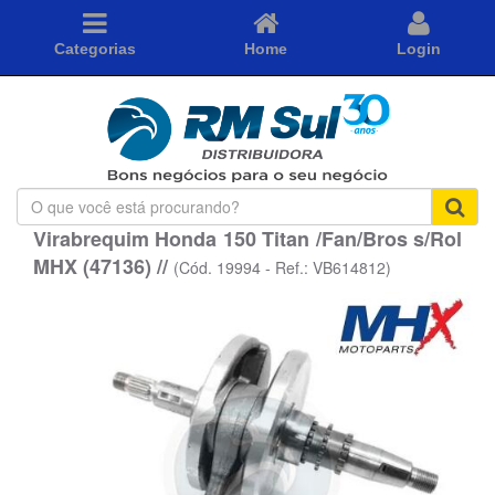
Categorias
Home
Login
O
que
Virabrequim Honda 150 Titan /Fan/Bros s/Rol
você
MHX (47136) //
está
(Cód. 19994 - Ref.: VB614812)
procurando?