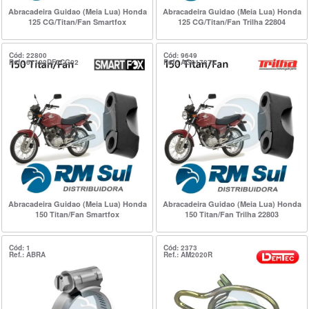
Abracadeira Guidao (Meia Lua) Honda
Abracadeira Guidao (Meia Lua) Honda
125 CG/Titan/Fan Smartfox
125 CG/Titan/Fan Trilha 22804
Cód: 22800
Cód: 9649
Ref.: 61102DF0CG02
Ref.: AG017872
Abracadeira Guidao (Meia Lua) Honda
Abracadeira Guidao (Meia Lua) Honda
150 Titan/Fan Smartfox
150 Titan/Fan Trilha 22803
Cód: 1
Cód: 2373
Ref.: ABRA
Ref.: AM2020R