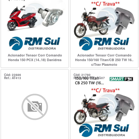
Acionador Tensor Corr Comando
Acionador Tensor Corr Comando
Honda 150 PCX (14..18) Danidrea
Honda 150/160 Titan/CB 250 TW 16..
c/Trav Plasmoto
Cód: 22886
Cód: 21780
Ref.: AT413
Ref.: 11471BF1CG07