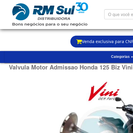
O
que
você
está
procurando?
Venda exclusiva para CNP
Categorias
Valvula Motor Admissao Honda 125 Biz Vin