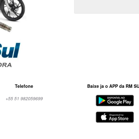
Telefone
Baixe ja o APP da RM S
+55 51 982059699