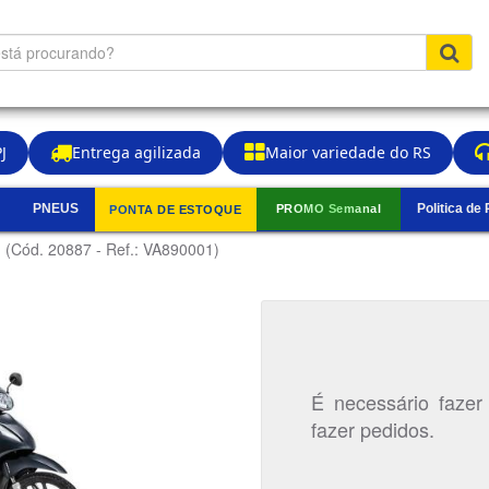
J
Entrega agilizada
Maior variedade do RS
PNEUS
Politica de
PROMO Semanal
PONTA DE ESTOQUE
▼
i
(Cód. 20887 - Ref.: VA890001)
É necessário fazer
fazer pedidos.