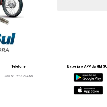
Telefone
Baixe ja o APP da RM S
+55 51 982059699