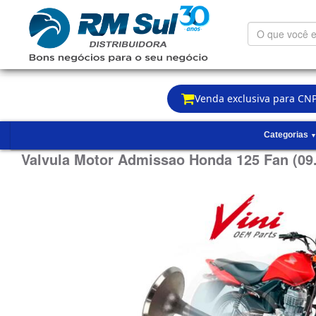
O
que
você
está
procurando?
Venda exclusiva para CNP
Categorias
Valvula Motor Admissao Honda 125 Fan (09.