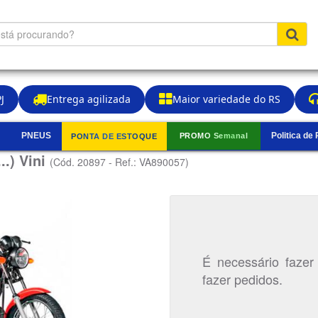
J
Entrega agilizada
Maior variedade do RS
PNEUS
Politica de
PROMO Semanal
PONTA DE ESTOQUE
▼
..) Vini
(Cód. 20897 - Ref.: VA890057)
É necessário fazer
fazer pedidos.