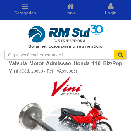
Categorias
Home
Login
O
que
Valvula Motor Admissao Honda 110 Biz/Pop
você
Vini
está
(Cód. 20899 - Ref.: VA890085)
procurando?