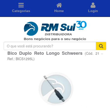
Categorias
Home
Login
O
que
Bico Duplo Reto Longo Schweers
(Cód. 21 -
você
está
Ref.: BICS1295L)
procurando?