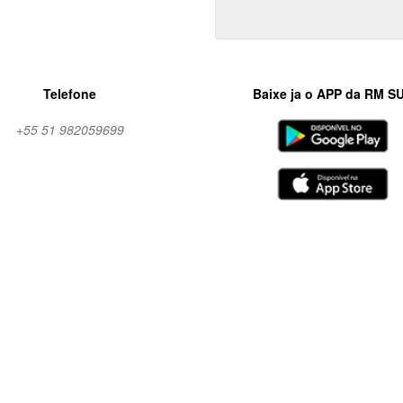
Telefone
Baixe ja o APP da RM S
+55 51 982059699