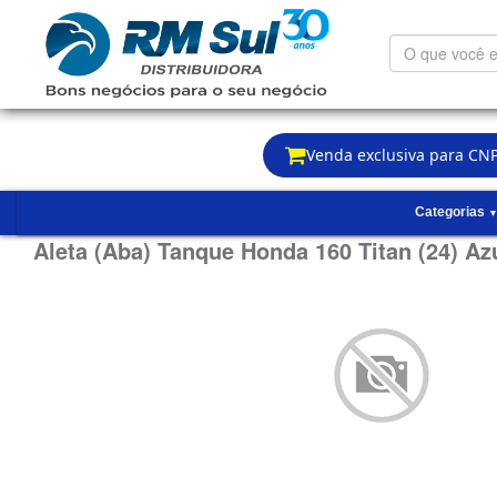
O
que
você
está
procurando?
Venda exclusiva para CNP
Categorias
Aleta (Aba) Tanque Honda 160 Titan (24) Azu