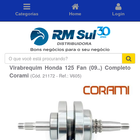
Categorias
Home
Login
O
que
Virabrequim Honda 125 Fan (09..) Completo
você
Corami
está
(Cód. 21172 - Ref.: V605)
procurando?