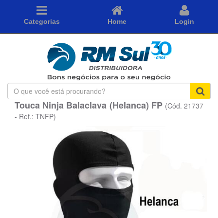
Categorias
Home
Login
O
que
Touca Ninja Balaclava (Helanca) FP
(Cód. 21737
você
está
- Ref.: TNFP)
procurando?