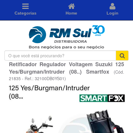
Categorias
Home
Login
O
que
Retificador Regulador Voltagem Suzuki 125
você
Yes/Burgman/Intruder (08..) Smartfox
está
(Cód.
procurando?
21835 - Ref.: 32100DB0YS01)