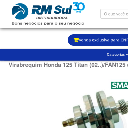
O
que
você
está
procurando?
Venda exclusiva para CNP
Categorias
Virabrequim Honda 125 Titan (02..)/FAN125