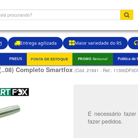
J
Entrega agilizada
Maior variedade do RS
PNEUS
Politica de
PROMO Semanal
PONTA DE ESTOQUE
▼
 (..08) Completo Smartfox
(Cód. 21841 - Ref.: 11300DF0
É necessário fazer
fazer pedidos.