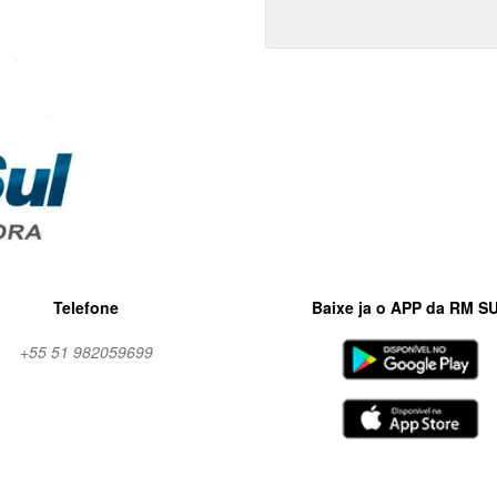
Telefone
Baixe ja o APP da RM S
+55 51 982059699