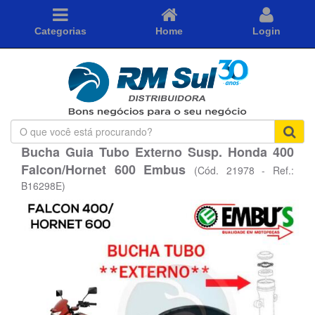
Categorias
Home
Login
O
que
Bucha Guia Tubo Externo Susp. Honda 400
você
Falcon/Hornet 600 Embus
está
(Cód. 21978 - Ref.:
procurando?
B16298E)