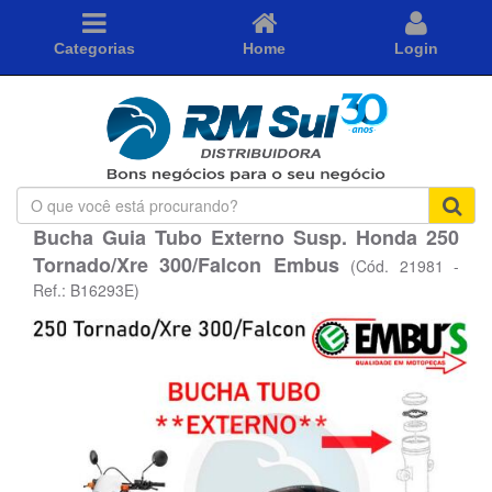
Categorias
Home
Login
O
que
Bucha Guia Tubo Externo Susp. Honda 250
você
Tornado/Xre 300/Falcon Embus
está
(Cód. 21981 -
procurando?
Ref.: B16293E)