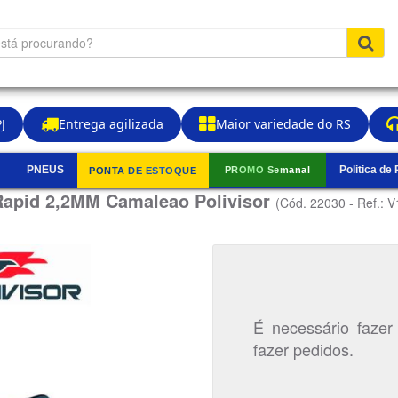
J
Entrega agilizada
Maior variedade do RS
PNEUS
Politica de
PROMO Semanal
PONTA DE ESTOQUE
▼
Rapid 2,2MM Camaleao Polivisor
(Cód. 22030 - Ref.: 
É necessário fazer
fazer pedidos.