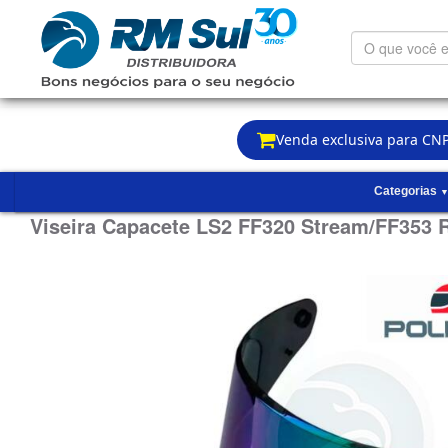
O
que
você
está
procurando?
Venda exclusiva para CNP
Categorias
Viseira Capacete LS2 FF320 Stream/FF353 