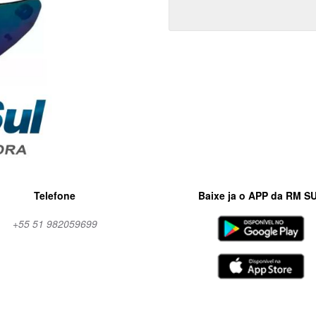
Telefone
Baixe ja o APP da RM S
+55 51 982059699