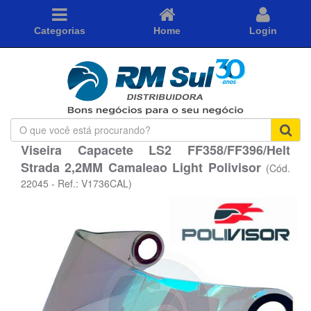
Categorias
Home
Login
O
que
Viseira Capacete LS2 FF358/FF396/Helt
você
Strada 2,2MM Camaleao Light Polivisor
está
(Cód.
procurando?
22045 - Ref.: V1736CAL)