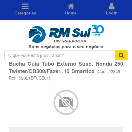
Categorias
Home
Login
O
que
Bucha Guia Tubo Externo Susp. Honda 250
você
Twister/CB300/Fazer .10 Smartfox
está
(Cód. 22846 -
procurando?
Ref.: 52321DF0CB01)