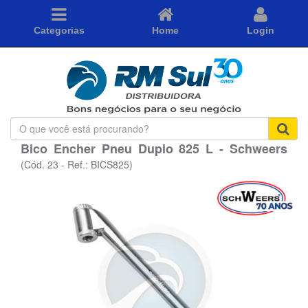
Categorias
Home
Login
O
que
Bico Encher Pneu Duplo 825 L - Schweers
você
está
(Cód. 23 - Ref.: BICS825)
procurando?