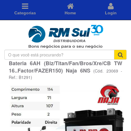
Categorias
Home
Login
O
que
Bateria 6AH (Biz/Titan/Fan/Bros/Xre/CB TW
você
16..Factor/FAZER150) Naja 6NS
está
(Cód. 23069 -
procurando?
Ref.: B1291)