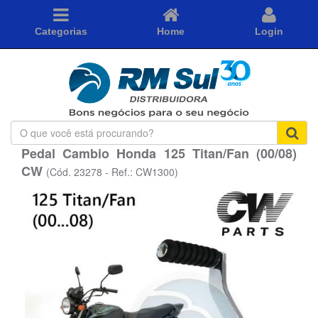
Categorias
Home
Login
O
que
Pedal Cambio Honda 125 Titan/Fan (00/08)
você
CW
está
(Cód. 23278 - Ref.: CW1300)
procurando?