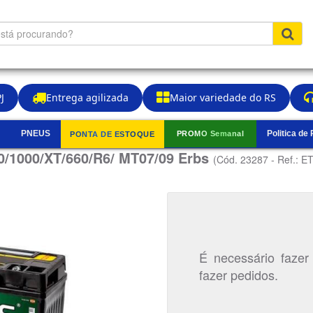
J
Entrega agilizada
Maior variedade do RS
PNEUS
Politica de
PROMO Semanal
PONTA DE ESTOQUE
▼
0/1000/XT/660/R6/ MT07/09 Erbs
(Cód. 23287 - Ref.: 
É necessário fazer
fazer pedidos.