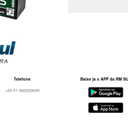
Telefone
Baixe ja o APP da RM S
+55 51 982059699