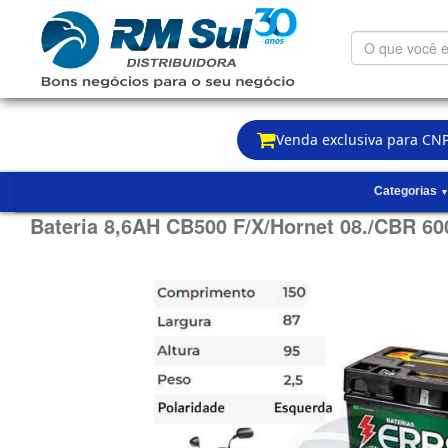
O
que
você
está
procurando?
Venda exclusiva para CNP
Categorias
Bateria 8,6AH CB500 F/X/Hornet 08./CBR 60