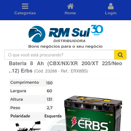
Categorias
Home
Login
O
que
Bateria 8 Ah (CBX/NX/XR 200/XT 225/Neo
você
..12) Erbs
está
(Cód. 23288 - Ref.: ERX8BS)
procurando?