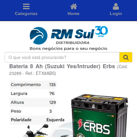
Categorias
Home
Login
O
que
Bateria 8 Ah (Suzuki Yes/Intruder) Erbs
(Cód.
você
está
23289 - Ref.: ETX8ABS)
procurando?