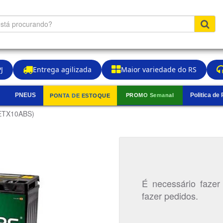
J
Entrega agilizada
Maior variedade do RS
PNEUS
Politica de
PROMO Semanal
PONTA DE ESTOQUE
▼
 ETX10ABS)
É necessário fazer
fazer pedidos.