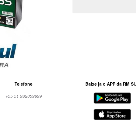
Telefone
Baixe ja o APP da RM S
+55 51 982059699