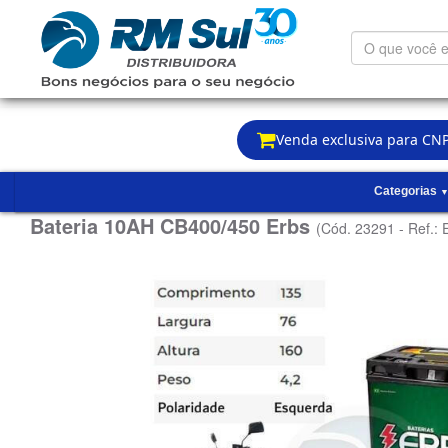
O
que
você
está
procurando?
Venda exclusiva para CNP
Categorias
Bateria 10AH CB400/450 Erbs
(Cód. 23291 - Ref.: