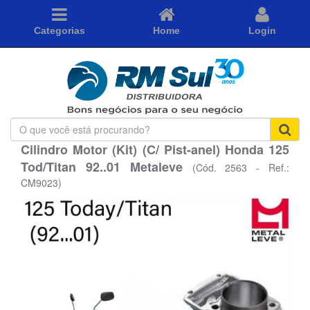
Categorias
Home
Login
O
que
Cilindro Motor (Kit) (C/ Pist-anel) Honda 125
você
Tod/Titan 92..01 Metaleve
está
(Cód. 2563 - Ref.:
procurando?
CM9023)