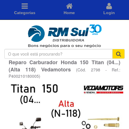
Categorias
Home
Login
O
que
Reparo Carburador Honda 150 Titan (04...)
você
(Alta 118) Vedamotors
está
(Cód. 2798 - Ref.:
procurando?
P400210180005)