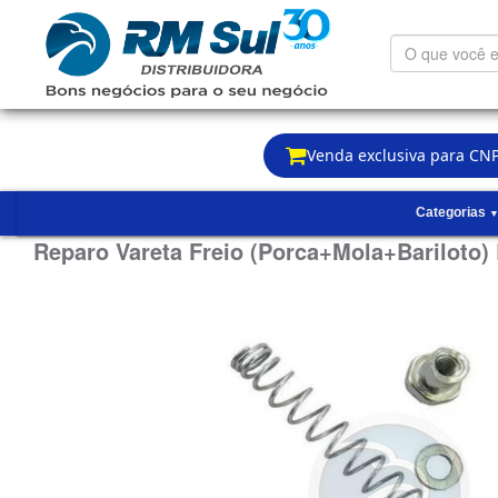
O
que
você
está
procurando?
Venda exclusiva para CNP
Categorias
Reparo Vareta Freio (Porca+Mola+Bariloto) 