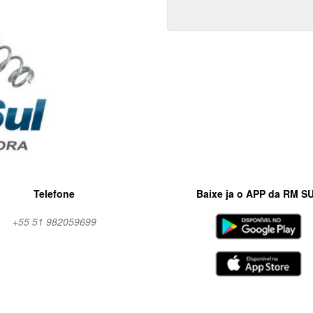
Telefone
Baixe ja o APP da RM S
+55 51 982059699