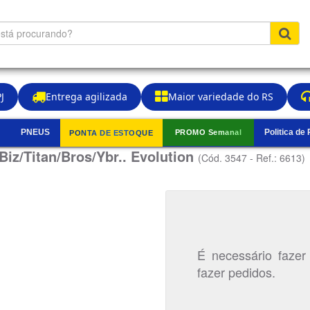
J
Entrega agilizada
Maior variedade do RS
PNEUS
Politica de
PROMO Semanal
PONTA DE ESTOQUE
▼
Biz/Titan/Bros/Ybr.. Evolution
(Cód. 3547 - Ref.: 6613)
É necessário fazer
fazer pedidos.