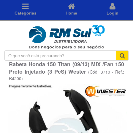
Categorias
Home
Login
O
que
Rabeta Honda 150 Titan (09/13) MIX /Fan 150
você
Preto Injetado (3 PcS) Wester
está
(Cód. 3710 - Ref.:
procurando?
R4200)