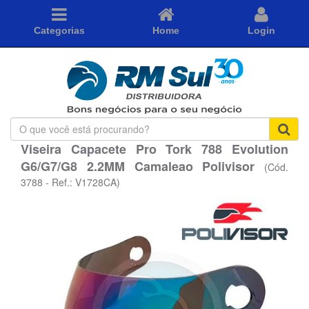
Categorias
Home
Login
O
que
Viseira Capacete Pro Tork 788 Evolution
você
G6/G7/G8 2.2MM Camaleao Polivisor
está
(Cód.
procurando?
3788 - Ref.: V1728CA)