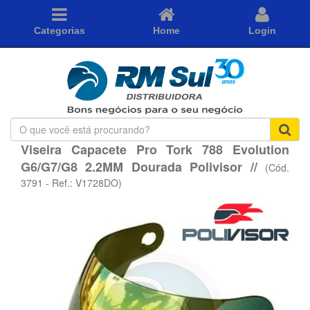
Categorias
Home
Login
O
que
Viseira Capacete Pro Tork 788 Evolution
você
G6/G7/G8 2.2MM Dourada Polivisor //
está
(Cód.
procurando?
3791 - Ref.: V1728DO)