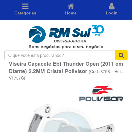
Categorias
Home
Login
O
que
Viseira Capacete Ebf Thunder Open (2011 em
você
Diante) 2.2MM Cristal Polivisor
está
(Cód. 3796 - Ref.:
procurando?
V1737C)