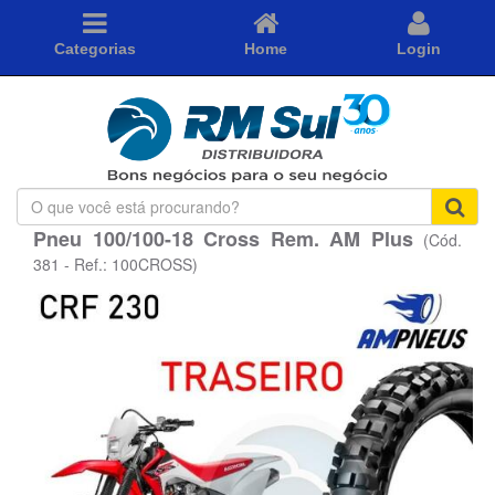
Categorias
Home
Login
O
que
Pneu 100/100-18 Cross Rem. AM Plus
(Cód.
você
está
381 - Ref.: 100CROSS)
procurando?