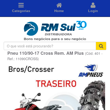
Categorias
Home
Login
O
que
Pneu 110/90-17 Cross Rem. AM Plus
(Cód. 401 -
você
está
Ref.: 11090CROSS)
procurando?