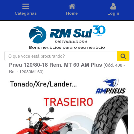
Categorias
Home
Login
O
que
Pneu 120/80-18 Rem. MT 60 AM Plus
(Cód. 408 -
você
está
Ref.: 12080MT60)
procurando?