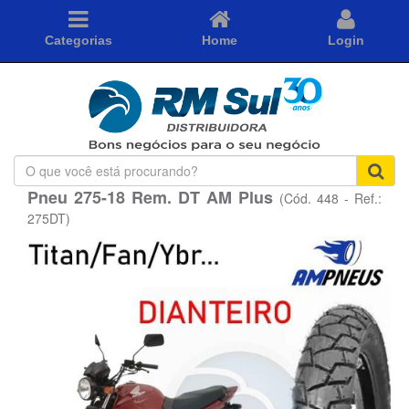
Categorias
Home
Login
O
que
Pneu 275-18 Rem. DT AM Plus
(Cód. 448 - Ref.:
você
está
275DT)
procurando?