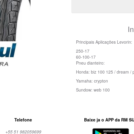
I
Principais Aplicações Levorin:
250-17
60-100-17
Pneu dianteiro:
Honda: biz 100 125 / dream / 
Yamaha: crypton
Sundow: web 100
Pneu 60/100-17 Matrix Levori
Telefone
Baixe ja o APP da RM S
+55 51 982059699