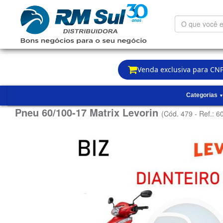
O
que
você
está
procurando?
Venda exclusiva para CNP
Categorias
Pneu 60/100-17 Matrix Levorin
(Cód. 479 - Ref.: 