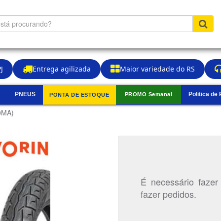
J
Entrega agilizada
Maior variedade do RS
PNEUS
Politica de
PROMO Semanal
PONTA DE ESTOQUE
▼
60MA)
É necessário fazer
fazer pedidos.