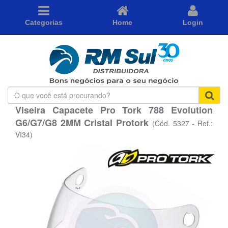
Categorias
Home
Login
O
que
Viseira Capacete Pro Tork 788 Evolution
você
G6/G7/G8 2MM Cristal Protork
está
(Cód. 5327 - Ref.:
procurando?
VI34)