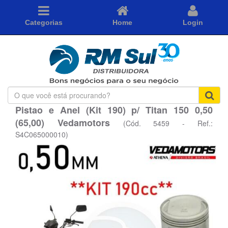
Categorias
Home
Login
O
que
Pistao e Anel (Kit 190) p/ Titan 150 0,50
você
(65,00) Vedamotors
está
(Cód. 5459 - Ref.:
procurando?
S4C065000010)