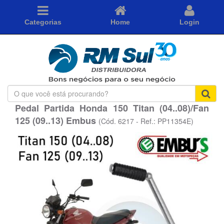
Categorias
Home
Login
O
que
Pedal Partida Honda 150 Titan (04..08)/Fan
você
125 (09..13) Embus
está
(Cód. 6217 - Ref.: PP11354E)
procurando?