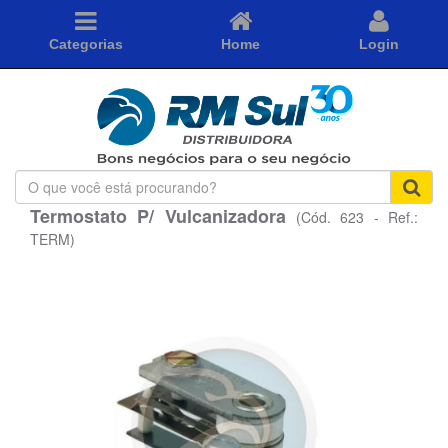
Categorias
Home
Login
O
que
Termostato P/ Vulcanizadora
(Cód. 623 - Ref.:
você
está
TERM)
procurando?