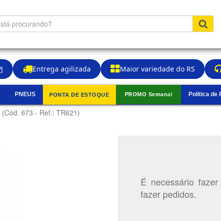
J
Entrega agilizada
Maior variedade do RS
PNEUS
Politica de
PROMO Semanal
PONTA DE ESTOQUE
▼
a
(Cód. 673 - Ref.: TR621)
É necessário fazer
fazer pedidos.