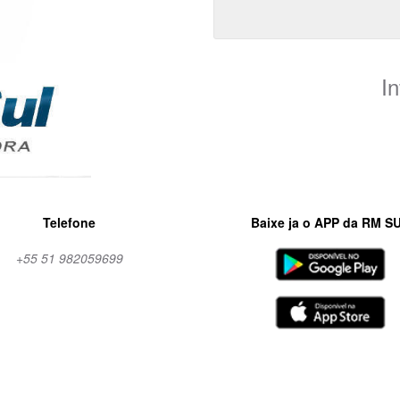
I
camera
Telefone
Baixe ja o APP da RM S
+55 51 982059699