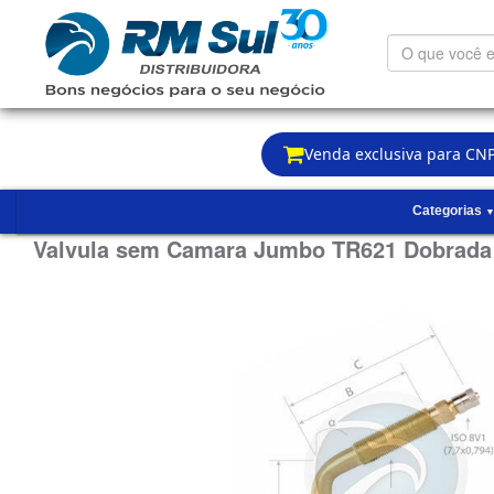
O
que
você
está
procurando?
Venda exclusiva para CNP
Categorias
Valvula sem Camara Jumbo TR621 Dobrad