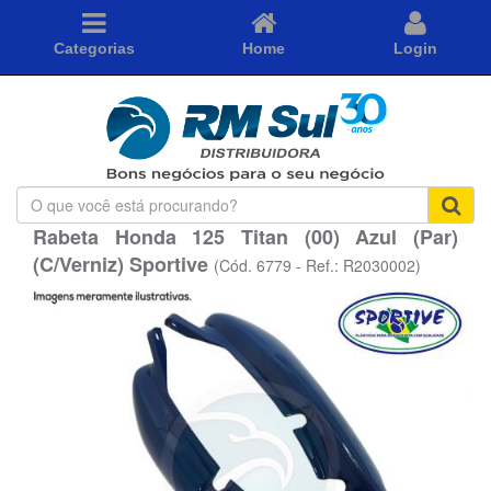
Categorias
Home
Login
O
que
Rabeta Honda 125 Titan (00) Azul (Par)
você
(C/Verniz) Sportive
está
(Cód. 6779 - Ref.: R2030002)
procurando?