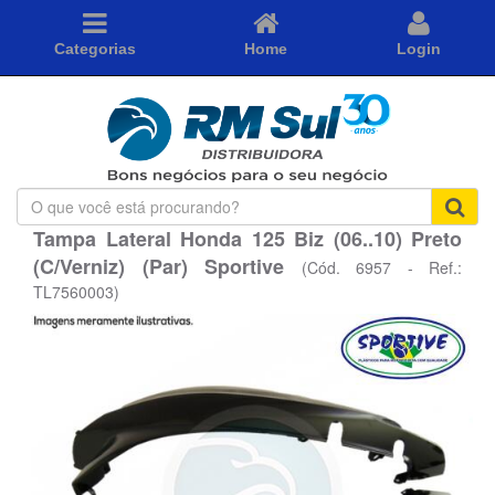
Categorias
Home
Login
O
que
Tampa Lateral Honda 125 Biz (06..10) Preto
você
(C/Verniz) (Par) Sportive
está
(Cód. 6957 - Ref.:
procurando?
TL7560003)