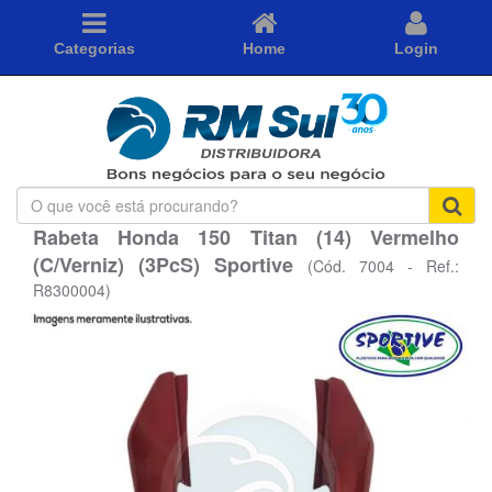
Categorias
Home
Login
O
que
Rabeta Honda 150 Titan (14) Vermelho
você
(C/Verniz) (3PcS) Sportive
está
(Cód. 7004 - Ref.:
procurando?
R8300004)