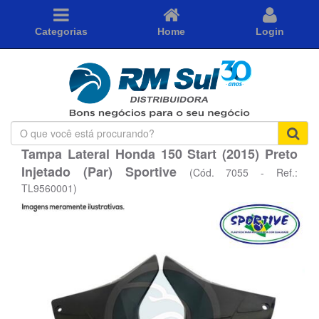
Categorias
Home
Login
O
que
Tampa Lateral Honda 150 Start (2015) Preto
você
Injetado (Par) Sportive
está
(Cód. 7055 - Ref.:
procurando?
TL9560001)