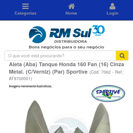
Categorias
Home
Login
O
que
Aleta (Aba) Tanque Honda 160 Fan (16) Cinza
você
Metal. (C/Verniz) (Par) Sportive
está
(Cód. 7062 - Ref.:
procurando?
AT9700001)