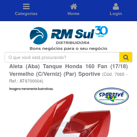
Categorias
Home
Login
O
que
Aleta (Aba) Tanque Honda 160 Fan (17/18)
você
Vermelho (C/Verniz) (Par) Sportive
está
(Cód. 7065 -
procurando?
Ref.: AT9700004)