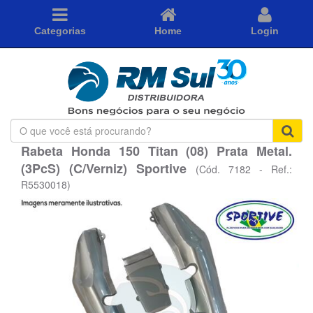
Categorias
Home
Login
O
que
Rabeta Honda 150 Titan (08) Prata Metal.
você
(3PcS) (C/Verniz) Sportive
está
(Cód. 7182 - Ref.:
procurando?
R5530018)