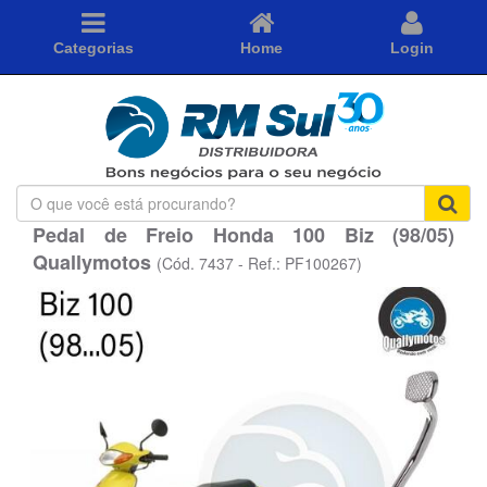
Categorias
Home
Login
O
que
Pedal de Freio Honda 100 Biz (98/05)
você
Quallymotos
está
(Cód. 7437 - Ref.: PF100267)
procurando?