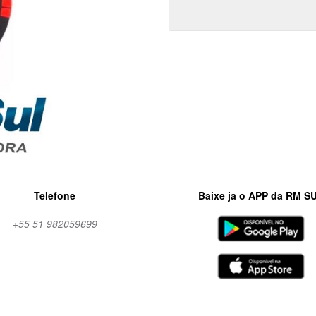
Telefone
Baixe ja o APP da RM S
+55 51 982059699