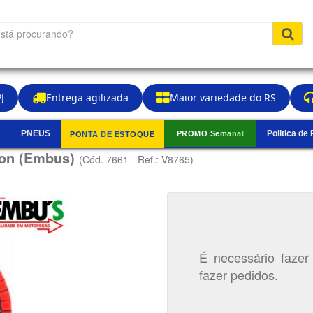
J
Entrega agilizada
Maior variedade do RS
PNEUS
Politica de
PROMO Semanal
PONTA DE ESTOQUE
▼
lion (Embus)
(Cód. 7661 - Ref.: V8765)
É necessário fazer
fazer pedidos.